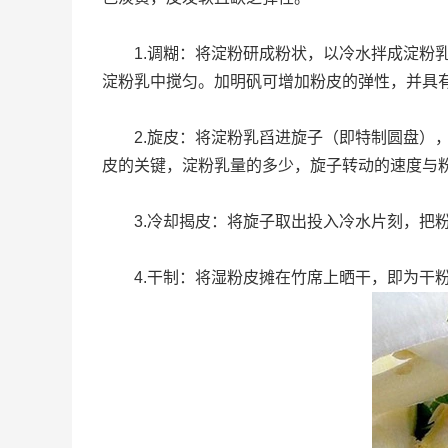
1.调糊：将淀粉研成粉状，以冷水拌成淀粉乳
淀粉乳中搅匀。加明矾可增加粉皮的弹性，并具
2.旋皮：将淀粉乳舀进旋子（即特制圆盘），
皮的关键，淀粉乳量的多少，旋子转动的速度与
3.冷却揭皮：将旋子取出投入冷水片刻，把粉
4.干制：将湿粉皮摊在竹席上晒干，即为干粉